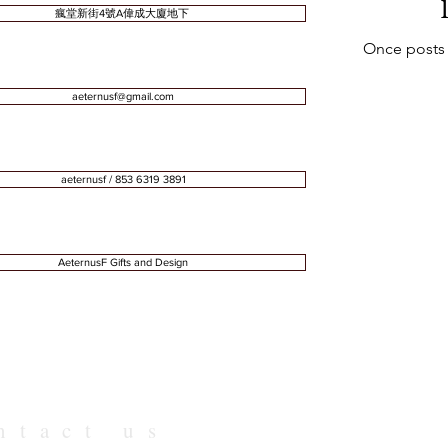
瘋堂新街4號A偉成大廈地下
Once posts 
aeternusf@gmail.com
aeternusf / 853 6319 3891
​AeternusF Gifts and Design
ntact us