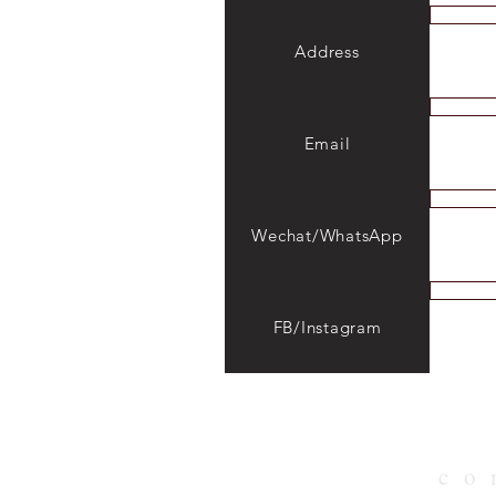
Address
​Email
Wechat/WhatsApp
FB/Instagram
co