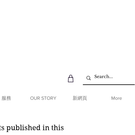
服務
OUR STORY
新網頁
More
s published in this