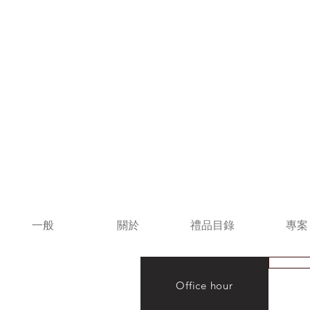
一般
關於
禮品目錄
專案
Office hour