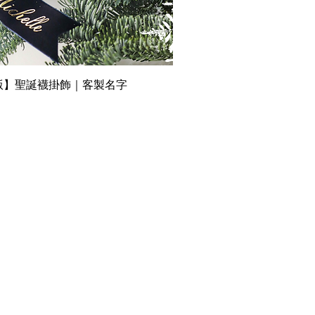
版】聖誕襪掛飾｜客製名字