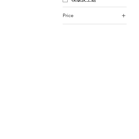
Price
MOP 0
MOP 999,999