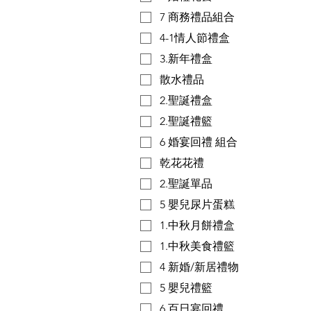
7 商務禮品組合
4-1情人節禮盒
3.新年禮盒
散水禮品
2.聖誕禮盒
2.聖誕禮籃
6 婚宴回禮 組合
乾花花禮
2.聖誕單品
5 嬰兒尿片蛋糕
1.中秋月餅禮盒
1.中秋美食禮籃
4 新婚/新居禮物
5 嬰兒禮籃
6 百日宴回禮