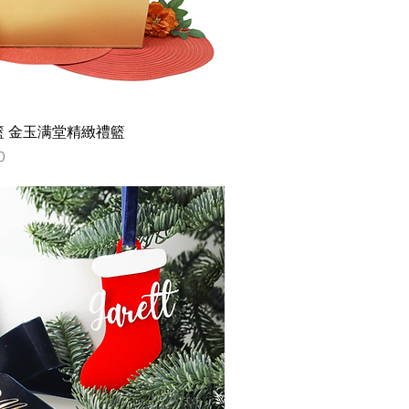
 金玉满堂精緻禮籃
0