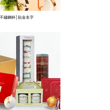
不鏽鋼杯│貼金名字