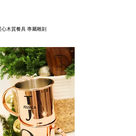
暖心木質餐具 專屬雕刻