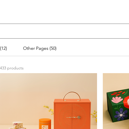
(12)
Other Pages (50)
433 products