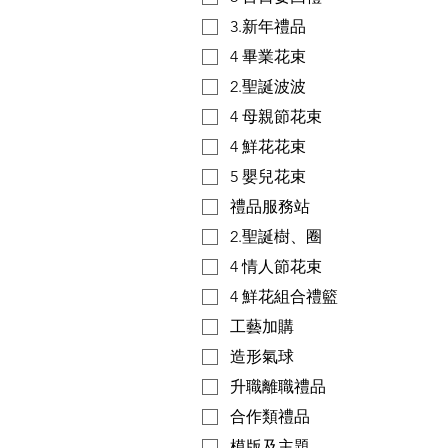
3.新年禮品
4 畢業花束
2.聖誕波波
4 母親節花束
4 鮮花花束
5 嬰兒花束
禮品服務站
2.聖誕樹、圈
4 情人節花束
4 鮮花組合禮籃
工藝加購
造形氣球
升職離職禮品
合作類禮品
模版及主題