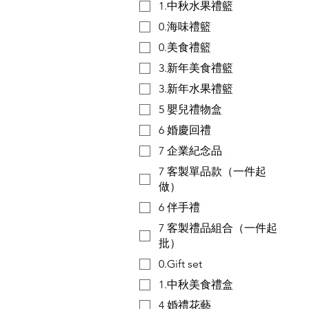
1.中秋水果禮籃
0.海味禮籃
0.美食禮籃
3.新年美食禮籃
3.新年水果禮籃
5 嬰兒禮物盒
6 婚慶回禮
7 企業紀念品
7 客製單品款（一件起
做）
6 伴手禮
7 客製禮品組合（一件起
批）
0.Gift set
1.中秋美食禮盒
4 婚禮花藝