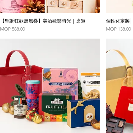
【聖誕狂歡層層疊】美酒歡樂時光｜桌遊
個性化定製│
Price
Price
MOP 588.00
MOP 138.00