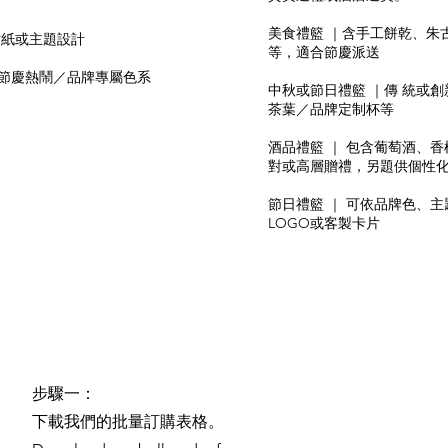
美食禮籃 ｜含手工餅乾、朱
貼紙或主題設計
等，適合節慶派送
節慶熱鬧／品牌專屬色系
中秋或節日禮籃 ｜傳 統或創新
茶葉／品牌定制杯等
酒品禮籃 ｜ 包含葡萄酒、
對或高層贈禮，另題供個性
節日禮籃 ｜ 可依品牌色、
LOGO或客製卡片
步驟一：
下載我們的批量訂購表格。