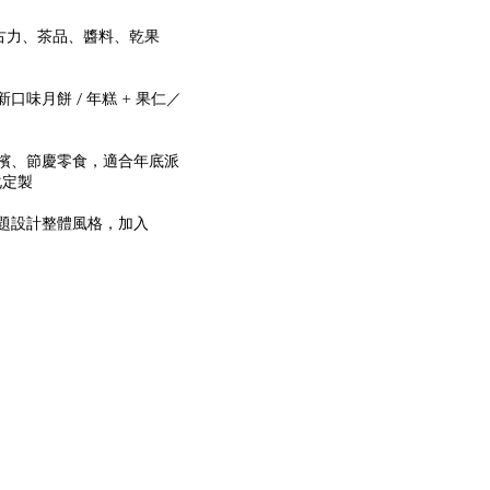
古力、茶品、醬料、乾果
口味月餅 / 年糕 + 果仁／
香檳、節慶零食，適合年底派
化定製
主題設計整體風格，加入