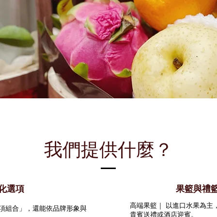
我們提供什麼？
化選項
果籃與禮
高端果籃｜ 以進口水果為主
項組合」，還能依品牌形象與
貴賓送禮或酒店迎賓。