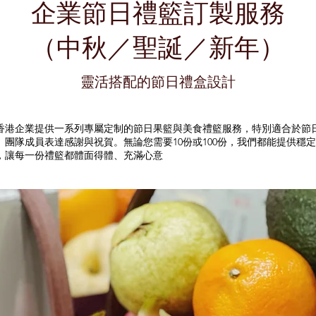
企業節日禮籃訂製服務
（中秋／聖誕／新年）
靈活搭配的節日禮盒設計
香港企業提供一系列專屬定制的節日果籃與美食禮籃服務，特別適合於節
、團隊成員表達感謝與祝賀。無論您需要10份或100份，我們都能提供穩
，讓每一份禮籃都體面得體、充滿心意