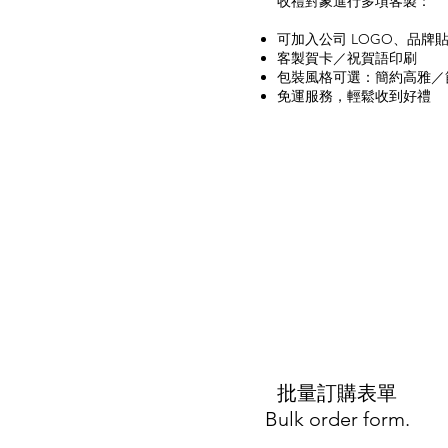
收禮對象進行多項客製：
可加入公司 LOGO、品牌
客製賀卡／祝賀語印刷
包裝風格可選：簡約高雅／
​免運服務，輕鬆收到好禮
​批量訂購表單
Bulk order form.