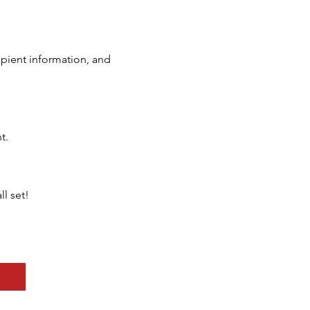
ecipient information, and
t.
l set!
】