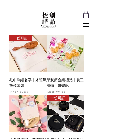
一份可訂
毛巾刺繡名字｜木質氣
母親節企業禮品｜員工
墊梳套裝
禮物｜蝴蝶酥
Price
Price
MOP 358.00
MOP 22.00
一份可訂