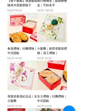
【兔子樂園】保護髮絲
旅行飾物盒｜絨面飾物
隨身木質氣墊梳子
盒｜可刻名字
Price
Price
MOP 89.00
MOP 359.00
會員禮物｜社團禮物｜
小髮圈｜創意母親節禮
中式甜點
物｜員工禮物｜
Price
Price
MOP 49.00
MOP 22.00
母親節會員紀念品｜女
女士禮物｜社團禮物｜
士髮圈
中式甜點
Price
Price
MOP 22.00
MOP 62.00
一份可訂