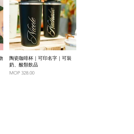
Quick View
物
陶瓷咖啡杯｜可印名字｜可裝
奶、酸類飲品
Price
MOP 328.00