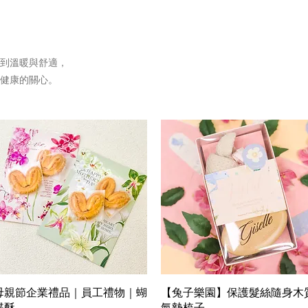
到溫暖與舒適，
健康的關心。
Quick View
Quick View
母親節企業禮品｜員工禮物｜蝴
【兔子樂園】保護髮絲隨身木
蝶酥
氣墊梳子