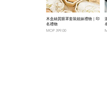
Quick View
木盒絲質眼罩套裝姐妹禮物｜印
名禮物
Price
P
MOP 399.00
M