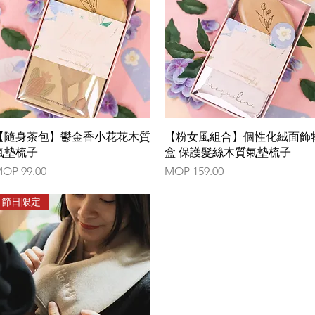
Quick View
Quick View
【隨身茶包】鬱金香小花花木質
【粉女風組合】個性化絨面飾
氣墊梳子
盒 保護髮絲木質氣墊梳子
rice
Price
OP 99.00
MOP 159.00
節日限定