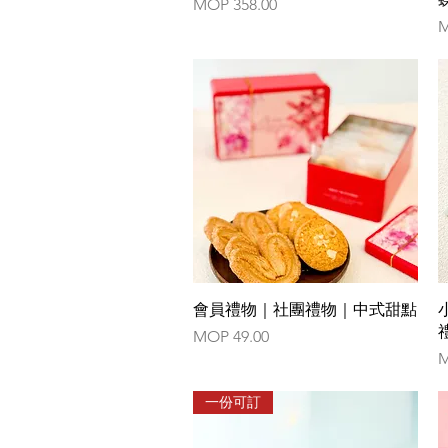
Price
MOP 358.00
P
M
Quick View
會員禮物｜社團禮物｜中式甜點
Price
MOP 49.00
P
M
一份可訂