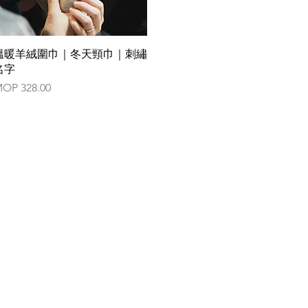
Quick View
溫暖羊絨圍巾｜冬天頸巾｜刺繡
名字
rice
OP 328.00