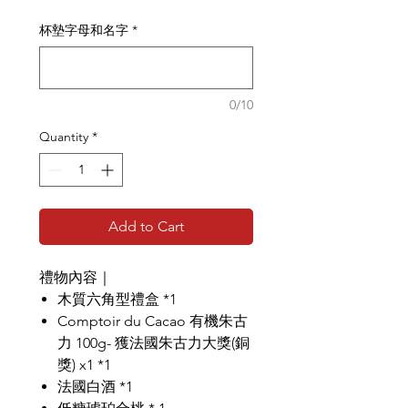
杯墊字母和名字
*
0/10
Quantity
*
Add to Cart
禮物內容｜
木質六角型禮盒 *1
Comptoir du Cacao 有機朱古
力 100g- 獲法國朱古力大獎(銅
獎) x1 *1
法國白酒 *1