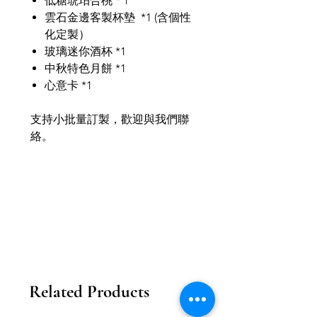
低糖琥珀合桃 * 1
雲石金邊客製杯墊 *1 (含個性
化定製）
玻璃迷你酒杯 *1
中秋特色月餅 *1
心意卡 *1
支持小批量訂製，歡迎與我們聯
絡。
Related Products