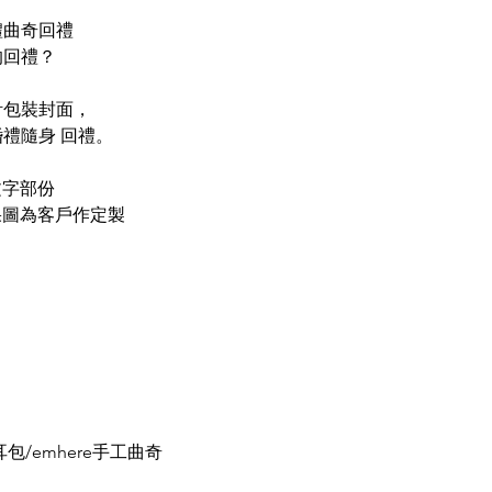
禮曲奇回禮
的回禮？
計包裝封面，
禮隨身 回禮。
文字部份
果圖為客戶作定製
包/emhere手工曲奇