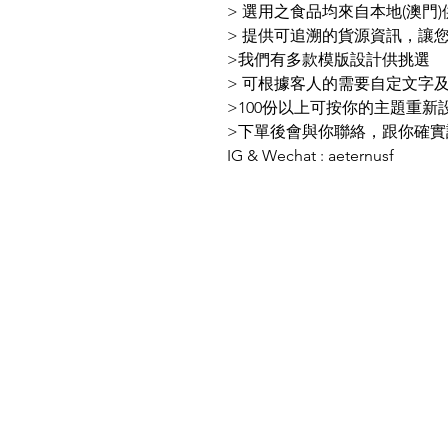
>
選用之食品均來自本地(澳門)
>
提供可追溯的貨源資訊，讓
>我們有多款模版設計供挑選
> 可根據客人的需要自定文字
>100份以上可按你的主題重新
>下單後會與你聯絡，跟你確實
IG & Wechat : aeternusf