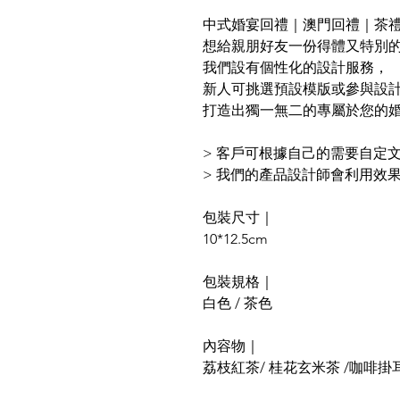
中式婚宴回禮｜澳門回禮｜茶
想給親朋好友一份得體又特別
我們設有個性化的設計服務，
新人可挑選預設模版或參與設
打造出獨一無二的專屬於您的婚
>
客戶可根據自己的需要自定
>
我們的產品設計師會利用效
包裝尺寸｜
10*12.5cm
包裝規格｜
白色 / 茶色
內容物｜
荔枝紅茶/ 桂花玄米茶 /咖啡掛耳