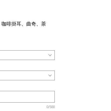
｜咖啡掛耳、曲奇、茶
0/500