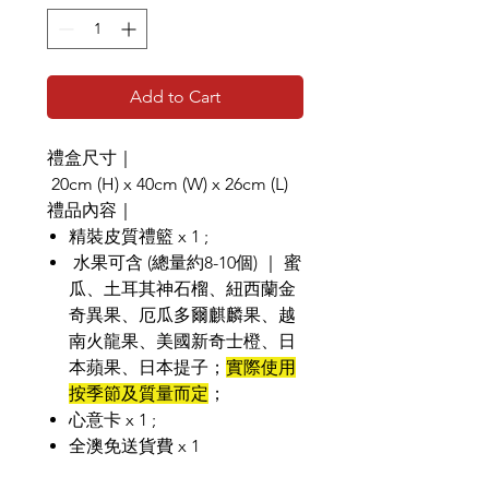
Add to Cart
禮盒尺寸｜
20cm (H) x 40cm (W) x 26cm (L)
禮品內容｜
精裝皮質禮籃 x 1 ;
水果可含 (總量約8-10個) ｜ 蜜
瓜、土耳其神石榴、紐西蘭金
奇異果、厄瓜多爾麒麟果、越
南火龍果、美國新奇士橙、日
本蘋果、日本提子；
實際使用
按季節及質量而定
；
心意卡 x 1 ;
全澳免送貨費 x 1