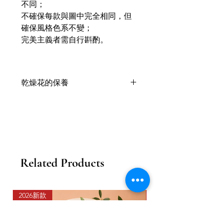
不同；
不確保每款與圖中完全相同，但
確保風格色系不變；
完美主義者需自行斟酌。
乾燥花的保養
乾燥花喜歡乾燥的環境，乾燥後會保
留天然的顏色與形態；
被免陽光直曬，隨時間越長，乾燥花
的顏色會變淺色；
一般可以存在1年或以上；
以上狀態因應花材與季節天氣有所不
Related Products
同；
需不定期地拍拍塵埃或用掃類工具為
乾燥花掃一掃塵。
以 防灰塵不段堆積，盡量安放於不潮
2026新款
2026新款
濕的位置；
忌放在窗台和接觸到水的地方；