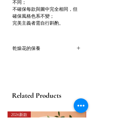
不同；
不確保每款與圖中完全相同，但
確保風格色系不變；
完美主義者需自行斟酌。
乾燥花的保養
乾燥花喜歡乾燥的環境，乾燥後會保
留天然的顏色與形態；
被免陽光直曬，隨時間越長，乾燥花
的顏色會變淺色；
一般可以存在1年或以上；
以上狀態因應花材與季節天氣有所不
Related Products
同；
需不定期地拍拍塵埃或用掃類工具為
乾燥花掃一掃塵。
以 防灰塵不段堆積，盡量安放於不潮
2026新款
2026新款
濕的位置；
忌放在窗台和接觸到水的地方；