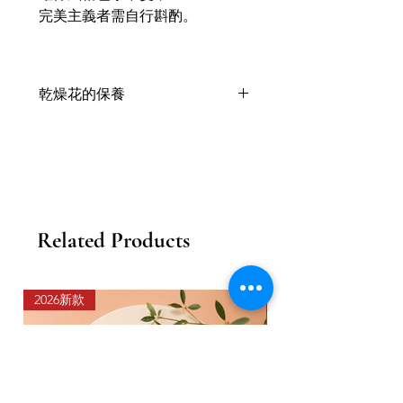
完美主義者需自行斟酌。
乾燥花的保養
乾燥花喜歡乾燥的環境，乾燥後會保
留天然的顏色與形態；
被免陽光直曬，隨時間越長，乾燥花
的顏色會變淺色；
一般可以存在1年或以上；
以上狀態因應花材與季節天氣有所不
Related Products
同；
需不定期地拍拍塵埃或用掃類工具為
乾燥花掃一掃塵。
以 防灰塵不段堆積，盡量安放於不潮
2026新款
2026新款
濕的位置；
忌放在窗台和接觸到水的地方；
帶蓋的作品更能有效地存放及維護乾
燥花的質量。