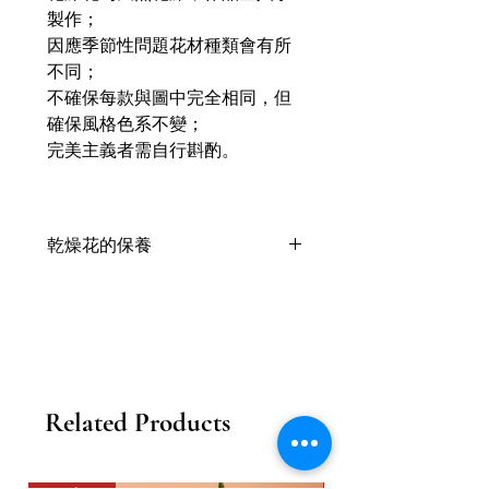
製作；
因應季節性問題花材種類會有所
不同；
不確保每款與圖中完全相同，但
確保風格色系不變；
完美主義者需自行斟酌。
乾燥花的保養
乾燥花喜歡乾燥的環境，乾燥後會保
留天然的顏色與形態；
被免陽光直曬，隨時間越長，乾燥花
的顏色會變淺色；
一般可以存在1年或以上；
以上狀態因應花材與季節天氣有所不
Related Products
同；
需不定期地拍拍塵埃或用掃類工具為
乾燥花掃一掃塵。