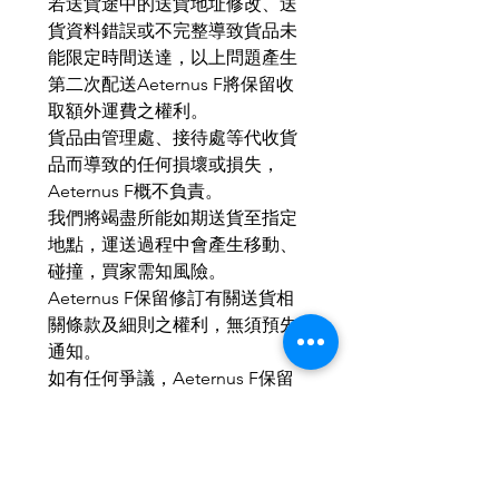
若送貨途中的送貨地址修改、送
貨資料錯誤或不完整導致貨品未
能限定時間送達，以上問題產生
第二次配送Aeternus F將保留收
取額外運費之權利。
貨品由管理處、接待處等代收貨
品而導致的任何損壞或損失，
Aeternus F概不負責。
我們將竭盡所能如期送貨至指定
地點，運送過程中會產生移動、
碰撞，買家需知風險。
Aeternus F保留修訂有關送貨相
關條款及細則之權利，無須預先
通知。
如有任何爭議，Aeternus F保留
最終決定權。
MOP：HKD：RMB ＝ 1 ： 1 ： 1
本公司產品均以個性化訂與為