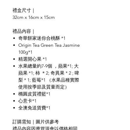
禮盒尺寸｜
32cm x 16cm x 15cm
禮品內容｜
奇華餅家迷你合桃酥 *1
Origin Tea Green Tea Jasmine
100g*1
精選開心果 *1
水果總量約7-9個 ，蘋果*1; 大
蘋果 *1; 柿 ＊2; 奇異果 * 2 ; 啤
梨 * 1; 藍莓*1 （水果品種實際
使用按季節及質量而定）
橢圓皮質禮籃*1
心意卡*1
全澳免送貨費*1
訂購需知｜圖片供參考
禮品內容因應貨源會以價格相同