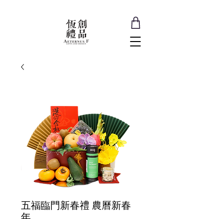
五福臨門新春禮 農曆新春
年