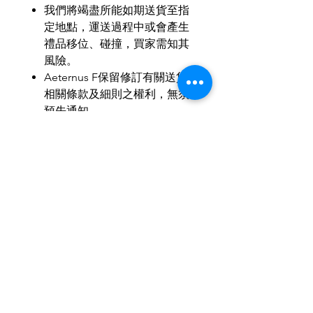
我們將竭盡所能如期送貨至指
定地點，運送過程中或會產生
禮品移位、碰撞，買家需知其
風險。
Aeternus F
保留修訂有關送貨
相關條款及細則之權利，無須
預先通知。
如有任何爭議，
Aeternus F
保
留最終決定權。
MOP
：
HKD
：
RMB
＝
1
：
1
：
1
歡迎小批量、商務訂製。
歡迎與我們聯繫，使禮品達至最
合適送禮所需。
IG & Wechat: aeternusf