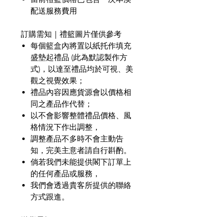
配送服務費用
訂購需知｜禮籃圖片僅供參考
每個籃盒內將置以紙托作填充
盛墊起禮品
(
此為默認製作方
式
)
，以達至禮品均於可視、美
觀之視覺效果；
禮品內容因應貨源會以價格相
同之產品作代替；
以不會影響整體禮品價格、風
格情況下作出調整，
調整產品不多時不會主動告
知，完美主意者請自行斟酌。
倘若我們未能提供閣下訂單上
的任何產品或服務，
我們會透過貴客所提供的聯絡
方式跟進。