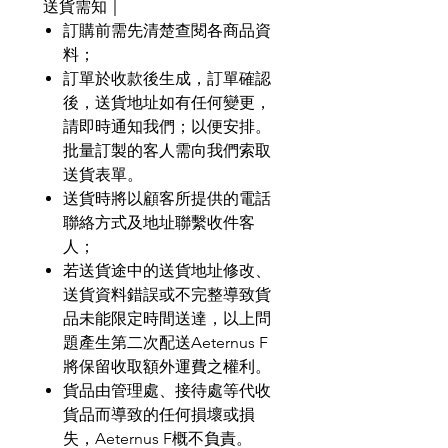
送貨需知｜
訂購前需先清楚查閱各商品資
料；
訂單於收款後生成，訂單確認
後，送貨地址如有任何變更，
請即時通知我們；以便安排。
批量訂製的客人需向我們索取
送貨表單。
送貨時將以顧客所提供的電話
聯絡方式及地址聯繫收件客
人；
若送貨途中的送貨地址修改、
送貨資料錯誤或不完整導致貨
品未能限定時間送達，以上問
題產生第二次配送
Aeternus F
將保留收取額外運費之權利。
貨品由管理處、接待處等代收
貨品而導致的任何損壞或損
失，
Aeternus F
概不負責。