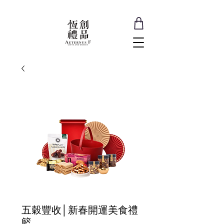
五穀豐收│新春開運美食禮
籃