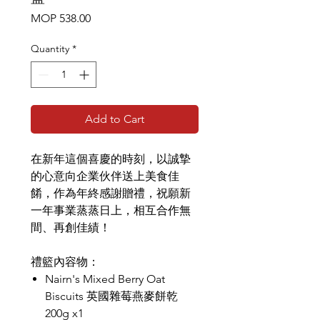
Price
MOP 538.00
Quantity
*
Add to Cart
在新年這個喜慶的時刻，以誠摯
的心意向企業伙伴送上美食佳
餚，作為年終感謝贈禮，祝願新
一年事業蒸蒸日上，相互合作無
間、再創佳績！
禮籃內容物：
Nairn's Mixed Berry Oat
Biscuits 英國雜莓燕麥餅乾
200g x1