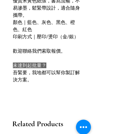
優質米黃色紙張，書寫流暢，不
易滲墨，鬆緊帶設計，適合隨身
攜帶。
顏色｜藍色、灰色、黑色、橙
色、紅色
印刷方式｜壓印/燙印（金/銀）
歡迎聯絡我們索取報價。
未達到起批量？
吾緊要，我地都可以幫你製訂解
決方案。
Related Products