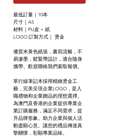
最低訂量｜10本
尺寸｜A5
材料｜PU皮 + 紙
LOGO 訂製方式｜ 燙金
優質米黃色紙張，書寫流暢，不
易滲墨，鬆緊帶設計，適合隨身
攜帶。歡迎聯絡我們索取報價。
單行線筆記本採用精緻燙金工
藝，完美呈現企業LOGO，是入
職禮物和企業贈品的理想選擇。
為澳門及香港的企業提供專業企
業訂購服務，滿足不同需求，提
升品牌形象。助力企業與個人活
動盡顯心意。讓您的禮品傳達真
摯關懷，彰顯專業品味。