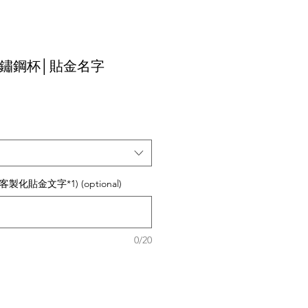
鏽鋼杯│貼金名字
化貼金文字*1) (optional)
0/20