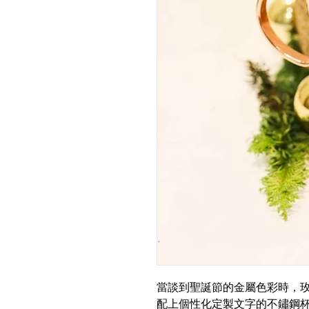
當談到聖誕節的金屬色彩時，
配上個性化定製文字的不鏽鋼