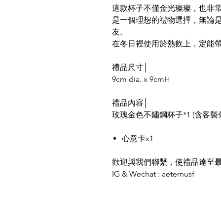
這款杯子不僅金光璨璨，也非
是一個理想的禮物選擇，無論
友。
在冬日裡使用於熱飲上，定能
禮品尺寸
│
9cm dia. x 9cmH
禮品內容
│
玫瑰金色不鏽鋼杯子*1 (含客製
心意卡x1
歡迎與我們聯繫，使禮品達至
IG & Wechat : aeternusf