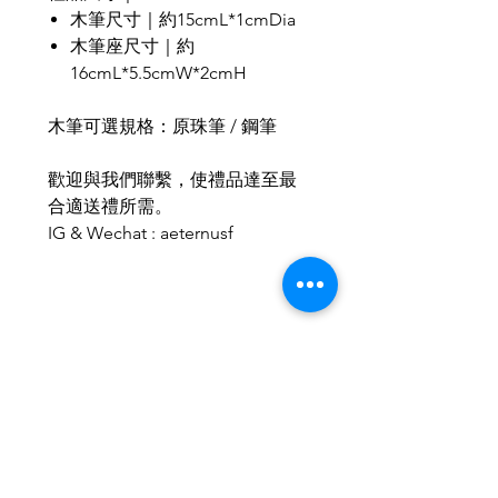
木筆尺寸｜約15cmL*1cmDia
木筆座尺寸｜約
16cmL*5.5cmW*2cmH
木筆可選規格：原珠筆 / 鋼筆
歡迎與我們聯繫，使禮品達至最
合適送禮所需。
IG & Wechat : aeternusf
Related Products
2026新款
2026新款