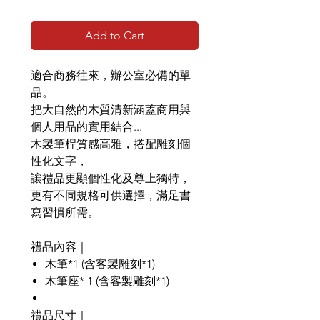
Add to Cart
適合商務往來，辦公室必備的單
品。
把大自然的木質清新涵蓋商用與
個人用品的實用結合...
木製筆桿質感高雅，搭配雕刻個
性化文字，
讓禮品更顯個性化及尊上獨特，
更有不同規格可供選擇，滿足書
寫習慣所需。
禮品內容｜
木筆*1 (含客製雕刻*1)
木筆座* 1 (含客製雕刻*1)
禮品尺寸｜