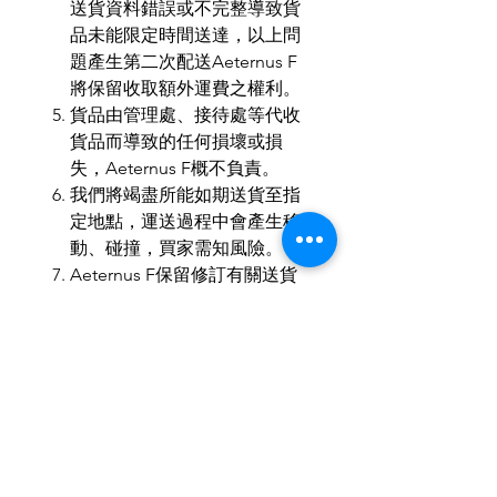
送貨資料錯誤或不完整導致貨
品未能限定時間送達，以上問
題產生第二次配送
Aeternus F
將保留收取額外運費之權利。
貨品由管理處、接待處等代收
貨品而導致的任何損壞或損
失，
Aeternus F
概不負責。
我們將竭盡所能如期送貨至指
定地點，運送過程中會產生移
動、碰撞，買家需知風險。
Aeternus F
保留修訂有關送貨
相關條款及細則之權利，無須
預先通知。
如有任何爭議，
Aeternus F
保
留最終決定權。
MOP
：
HKD
：
RMB
＝
1
：
1
：
1
歡迎小批量、商務訂製。