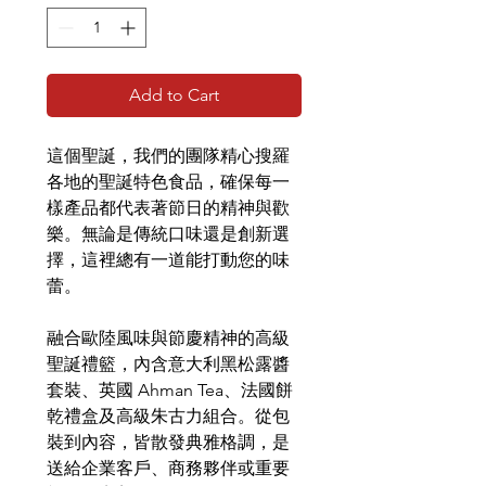
Add to Cart
這個聖誕，我們的團隊精心搜羅
各地的聖誕特色食品，確保每一
樣產品都代表著節日的精神與歡
樂。無論是傳統口味還是創新選
擇，這裡總有一道能打動您的味
蕾。
融合歐陸風味與節慶精神的高級
聖誕禮籃，內含意大利黑松露醬
套裝、英國 Ahman Tea、法國餅
乾禮盒及高級朱古力組合。從包
裝到內容，皆散發典雅格調，是
送給企業客戶、商務夥伴或重要