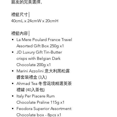
親友的完美選擇。
禮籃尺寸│
40cmL x 24cmW x 20cmH
禮籃內容│
La Mere Poulard France Travel
Assorted Gift Box 250g x1
JD Luxury Gift Tin-Butter
crisps with Belgian Dark
Chocolate 200g x1
Marini Azzolini 意大利黑松露
醬套裝禮盒 (3入)
Ahmad Tea 冬雪花境精選英茶
禮罐 (40入茶包)
Italy Per Piacere Rum
Chocolate Praline 115g x1
Feodora Superior Assortment
Chocolate box - 8pcs x1