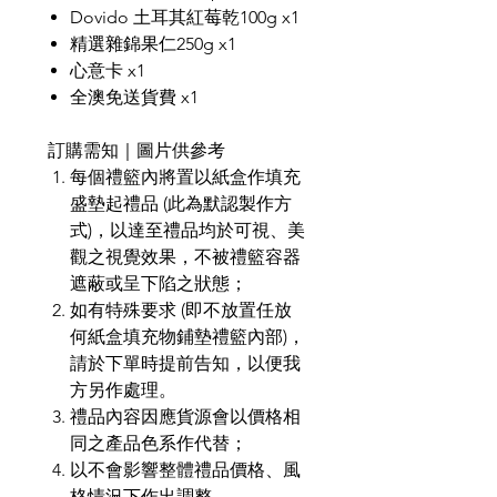
Dovido 土耳其紅莓乾100g x1
精選雜錦果仁250g x1
心意卡 x1
全澳免送貨費 x1
訂購需知｜圖片供參考
每個禮籃內將置以紙盒作填充
盛墊起禮品
(
此為默認製作方
式
)
，以達至禮品均於可視、美
觀之視覺效果，不被禮籃容器
遮蔽或呈下陷之狀態；
如有特殊要求
(
即不放置任放
何紙盒填充物鋪墊禮籃內部
)
，
請於下單時提前告知，以便我
方另作處理。
禮品內容因應貨源會以價格相
同之產品色系作代替；
以不會影響整體禮品價格、風
格情況下作出調整，