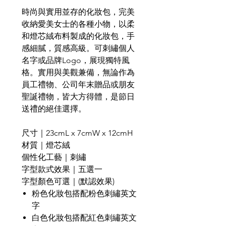
時尚與實用並存的化妝包，完美
收納愛美女士的各種小物，以柔
和燈芯絨布料製成的化妝包，手
感細膩，質感高級。可刺繡個人
名字或品牌Logo，展現獨特風
格。實用與美觀兼備，無論作為
員工禮物、公司年末贈品或朋友
聖誕禮物，皆大方得體，是節日
送禮的絕佳選擇。
尺寸｜
23cmL x 7cmW x 12cmH
材質｜燈芯絨
個性化工藝｜刺繡
字型款式效果｜五選一
字型顏色可選｜
(
默認效果
)
粉色化妝包搭配粉色刺繡英文
字
白色化妝包搭配紅色刺繡英文