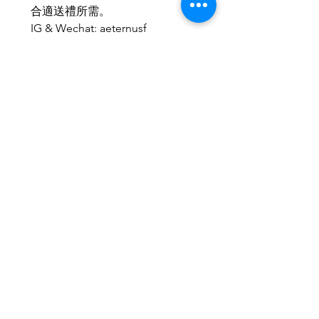
合適送禮所需。
IG & Wechat: aeternusf
Related Products
2026新款
2026新款