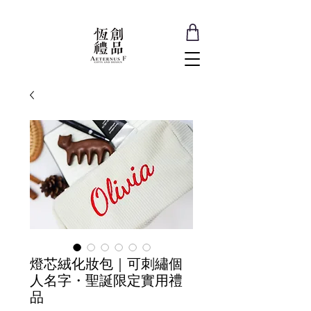
燈芯絨化妝包｜可刺繡個
人名字・聖誕限定實用禮
品