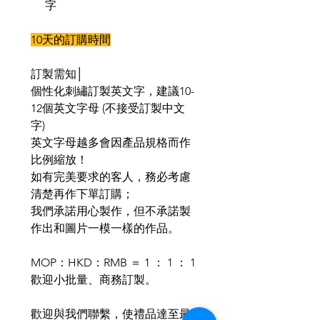
字
10天的訂購時間
訂製需知│
個性化刺繡訂製英文字，建議
10-
12
個英文字母
(
不接受訂製中文
字
)
英文字母越多會因產品規格而作
比例縮放！
如有完美要求的客人，務必考慮
清楚再作下單訂購；
我們承諾用心製作，但不承諾製
作出和圖片一模一樣的作品。
MOP
：
HKD
：
RMB
＝
1
：
1
：
1
歡迎小批量、商務訂製。
歡迎與我們聯繫，使禮品達至最