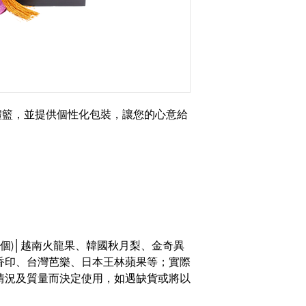
禮籃，並提供個性化包裝，讓您的心意給
9個)│越南火龍果、韓國秋月梨、金奇異
香印、台灣芭樂、日本王林蘋果等；實際
情況及質量而決定使用，如遇缺貨或將以