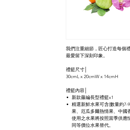
我們注重細節，匠心打造每個
最愛留下深刻印象。
禮籃尺寸│
30cmL x 20cmW x 14cmH
禮籃內容│
新款藤編長型禮籃x1
精選新鮮水果可含(數量約7-
果、厄瓜多爾熱情果、中國
使用之水果將按照當季供應
同等價位水果替代。