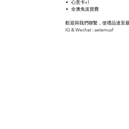
心意卡x1
全澳免送貨費
歡迎與我們聯繫，使禮品達至
IG & Wechat : aeternusf