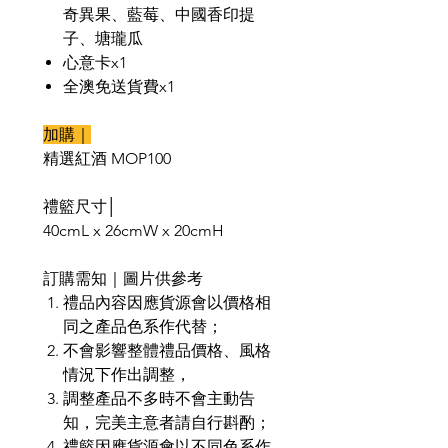
奇異果、藍莓、中國香印提
子、塘瓏瓜
心意卡x1
全澳免送貨費x1
加購｜
精選紅酒 MOP100
禮籃尺寸│
40cmL x 26cmW x 20cmH
訂購需知｜圖片供參考
禮品內容因應貨源會以價格相
同之產品色系作代替；
不會影響整體禮品價格、風格
情況下作出調整，
調整產品不多時不會主動告
知，完美主意者請自行斟酌；
禮籃因應貨源會以不同色系作