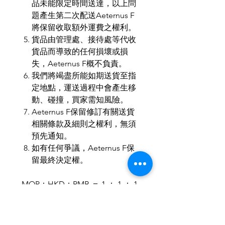
品未能限定時間送達，以上問
題產生第二次配送Aeternus F
將保留收取額外運費之權利。
貨品由管理處、接待處等代收
貨品而導致的任何損壞或損
失，Aeternus F概不負責。
我們將竭盡所能如期送貨至指
定地點，運送過程中會產生移
動、碰撞，買家需知風險。
Aeternus F保留修訂有關送貨
相關條款及細則之權利，無須
預先通知。
如有任何爭議，Aeternus F保
留最終決定權。
MOP：HKD：RMB ＝ 1 ： 1 ： 1
歡迎小批量、商務訂製。
歡迎與我們聯繫，使禮品達至最