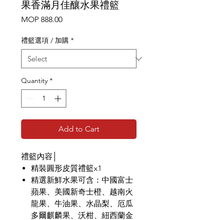
果香滿月佳釀水果禮籃
Price
MOP 888.00
禮籃選項 / 加購
*
Quantity
*
Add to Cart
禮籃內容│
精裝圓形皮質禮籃x1
精選新鮮水果可含：中國富士
蘋果、美國新奇士橙、越南火
龍果、牛油果、水晶梨、厄瓜
多爾麒麟果、沃柑、紐西蘭金