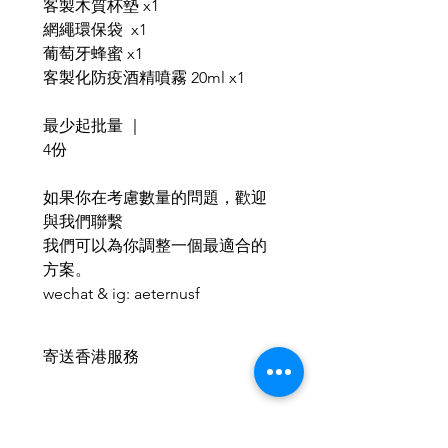
客製木質杯墊 x1
網繩環保袋 x1
葡萄牙蜂蜜 x1
客製化防疫酒精噴霧 20ml x1
最少起批量 ｜
4份
如果你在考慮數量的問題，歡迎
與我們聯繫
我們可以為你調整一個最適合的
方案。
wechat & ig: aeternusf
寄送香港服務
此產品可以寄香港🇭🇰 ，香港客戶
可以於支付時在備註內填上
收件人
姓名、電話及詳細地址