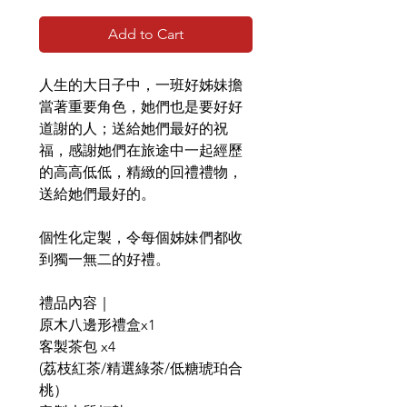
Add to Cart
人生的大日子中，一班好姊妹擔
當著重要角色，她們也是要好好
道謝的人；送給她們最好的祝
福，感謝她們在旅途中一起經歷
的高高低低，精緻的回禮禮物，
送給她們最好的。
個性化定製，令每個姊妹們都收
到獨一無二的好禮。
禮品內容｜
原木八邊形禮盒x1
客製茶包 x4
(荔枝紅茶/精選綠茶/低糖琥珀合
桃）