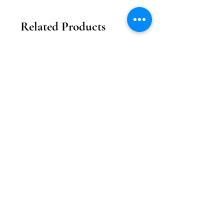
Related Products
2026新款
2026新款
【花月瓏巧】中秋東方美學款禮盒
【月影雕花】東方奢
Price
MOP 208.00