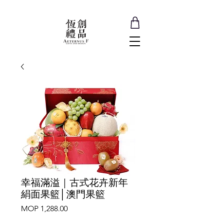
幸福滿溢｜古式花卉新年
絹面果籃│澳門果籃
Price
MOP 1,288.00