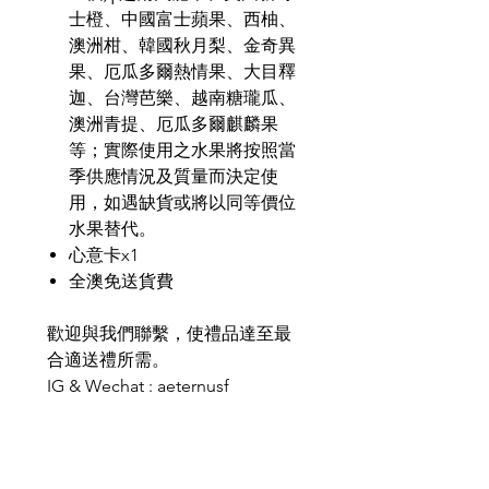
士橙、中國富士蘋果、西柚、
澳洲柑、韓國秋月梨、金奇異
果、厄瓜多爾熱情果、大目釋
迦、台灣芭樂、越南糖瓏瓜、
澳洲青提、厄瓜多爾麒麟果
等；實際使用之水果將按照當
季供應情況及質量而決定使
用，如遇缺貨或將以同等價位
水果替代。
心意卡x1
全澳免送貨費
歡迎與我們聯繫，使禮品達至最
合適送禮所需。
IG & Wechat : aeternusf