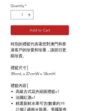
Quantity
*
Add to Cart
特別的禮籃代表著您對澳門和香
港客戶的珍愛和珍重，讓節日更
顯珍貴。
禮籃尺寸│
39cmL x 27cmW x 18cmH
禮籃內容│
高級古式花卉絹面禮籃x1
法國紅酒x1
精選新鮮水果可含(數量約19-
21個)│越南火龍果、美國新奇