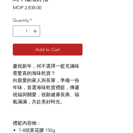
Price
MOP 2,838.00
Quantity
*
Add to Cart
慶祝新年，何不選擇一籃充滿味
蕾驚喜的海味乾貨？
向親愛的家人與長輩，準備一份
年味，首選海味乾貨禮籃，傳遞
祝福與關愛，祝願健康長壽、福
氣滿滿，共赴美好時光。
禮籃內容物：
7-8頭黃花膠 150g