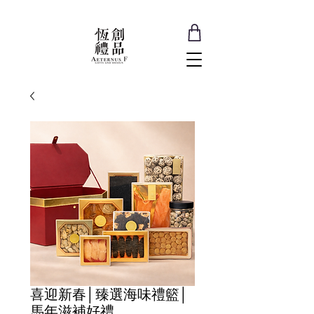
喜迎新春│臻選海味禮籃│
馬年滋補好禮