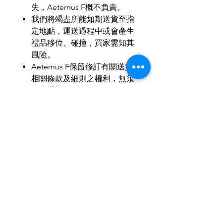
失，
Aeternus F
概不負責。
我們將竭盡所能如期送貨至指
定地點，運送過程中或會產生
禮品移位、碰撞，買家需知其
風險。
Aeternus F
保留修訂有關送貨
相關條款及細則之權利，無須
預先通知。
如有任何爭議，
Aeternus F
保
留最終決定權。
MOP
：
HKD
：
RMB
＝
1
：
1
：
1
歡迎小批量、商務訂製。
歡迎與我們聯繫，使禮品達至最
合適送禮所需。
IG & Wechat: aeternusf