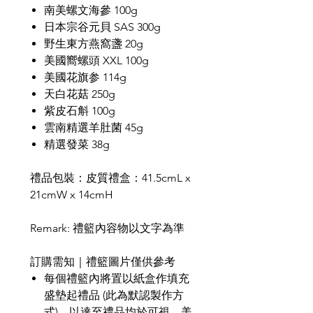
南美螺文海參 100g
日本宗谷元貝 SAS 300g
野生東方燕窩盞 20g
美國嚮螺頭 XXL 100g
美國花旗参 114g
天白花菇 250g
紫皮石斛 100g
雲南精選羊肚菌 45g
精選發菜 38g
禮品包裝：皮質禮盒：41.5cmL x
21cmW x 14cmH
Remark:
禮籃內容物以文字為準
訂購需知｜禮籃圖片僅供參考
每個禮籃內將置以紙盒作填充
盛墊起禮品
(
此為默認製作方
式
)
，以達至禮品均於可視、美