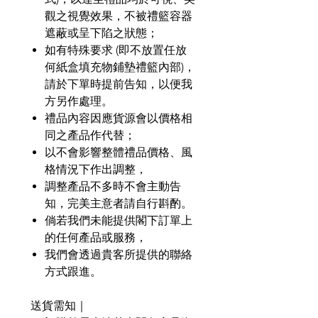
觀之視覺效果，不被禮籃容器
遮蔽或呈下陷之狀態；
如有特殊要求
(
即不放置任放
何紙盒填充物鋪墊禮籃內部
)
，
請於下單時提前告知，以便我
方另作處理。
禮品內容因應貨源會以價格相
同之產品作代替；
以不會影響整體禮品價格、風
格情況下作出調整，
調整產品不多時不會主動告
知，完美主意者請自行斟酌。
倘若我們未能提供閣下訂單上
的任何產品或服務，
我們會透過貴客所提供的聯絡
方式跟進。
送貨需知｜