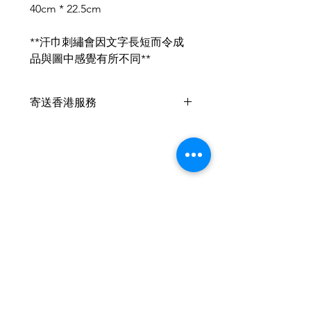
40cm * 22.5cm
**汗巾刺繡會因文字長短而令成
品與圖中感覺有所不同**
寄送香港服務
此產品 +HKD10 可以寄香港🇭🇰
，香港客戶可以於支付時在備註內
填上
收件人姓名、電話及詳細地址
葡幣：香港 1:1
請於付款時自行加上 HKD10 於單
件作品的總價上
Related Products
我們將提供中國銀行香港之付款帳
戶供客戶支付
2026新款
2026新款