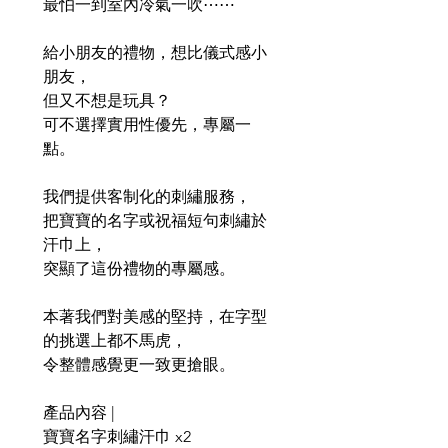
最
怕
一到
室內冷氣
一吹⋯⋯
給小朋友的禮物，想比儀式感小
朋友，
但又不想是玩具？
可不選擇實用性優先，專屬一
點。
我們提供客制化的刺繡服務，
把寶寶的名字或祝福短句刺繡於
汗巾上，
突顯了這份禮物的專屬感。
本著我們對美感的堅持，在字型
的挑選上都不馬虎，
令整體感覺更一致更搶眼。
產品內容 |
寶寶名字刺繡汗巾 x2