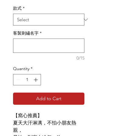
款式
*
客製刺繡名字
*
0/15
Quantity
*
Add to Cart
【窩心推薦】
夏天大汗淋漓，
不怕
小朋友熱
親
，