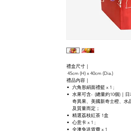
禮盒尺寸｜
45cm (H) x 40cm (Dia.)
禮品內容｜
六角形絹面禮籃 x 1 ;
水果可含- (總量約10個)
奇異果、美國新奇士橙、水
及質量而定；
精選荔枝紅茶 1盒
心意卡 x 1 ;
全澳免送貨費 x 1