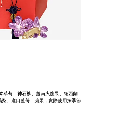
｜日本草莓、神石柳、越南火龍果、紐西蘭
晶梨、進口藍苺、蘋果，實際使用按季節