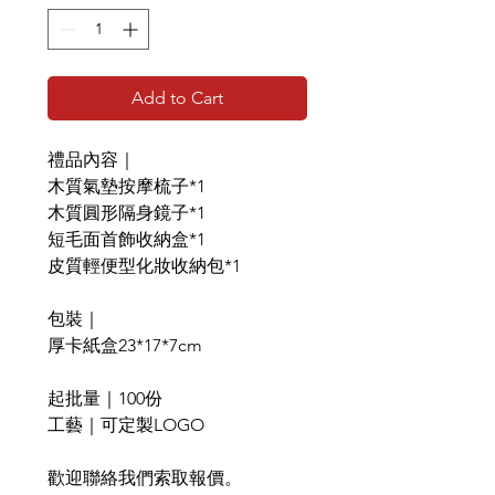
Add to Cart
禮品內容｜
木質氣墊按摩梳子*1
木質圓形隔身鏡子*1
短毛面首飾收納盒*1
皮質輕便型化妝收納包*1
包裝｜
厚卡紙盒23*17*7cm
起批量｜100份
工藝｜可定製LOGO
歡迎聯絡我們索取報價。