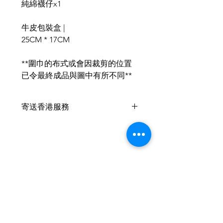
純綿襪仔x1
牛皮包裝盒 |
25CM * 17CM
**圍巾的布式或會因裁剪的位置
已令最終成品與圖中有所不同**
寄送香港服務
此產品 +HKD10 可以寄香港🇭🇰
，香港客戶可以於支付時在備註內
填上
收件人姓名、電話及詳細地址
葡幣：香港 1:1
請於付款時自行加上 HKD10 於單
件作品的總價上
Related Products
我們將提供中國銀行香港之付款帳
戶供客戶支付
2026新款
2026新款