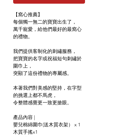
【窩心推薦】
每個獨一無二的寶寶出生了，
萬千寵愛，給他們最好的最窩心
的禮物。
我們提供客制化的刺繡服務，
把寶寶的名字或祝福短句刺繡於
圍巾上，
突顯了這份禮物的專屬感。
本著我們對美感的堅持，在字型
的挑選上都不馬虎，
令整體感覺更一致更搶眼。
產品內容 |
嬰兒棉綿圍巾(送木質衣架） x 1
木質手搖x1