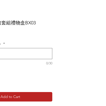
套組禮物盒BX03
）
*
0/30
Add to Cart