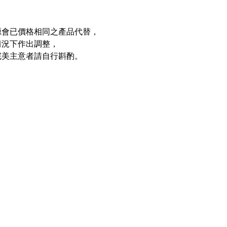
源會已價格相同之產品代替，
情況下作出調整，
完美主意者請自行斟酌。