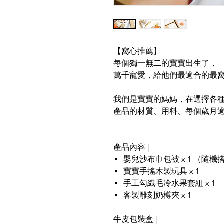
【窩心推薦】
每個獨一無二的寶寶出生了，
萬千寵愛，給他們最適合的最
我們是寶寶的媽媽，在選擇各
產品的材質、用料、每個歲月
產品內容 |
嬰兒沙布巾包被 x 1 （隨機
寶寶手搖木製玩具 x 1
手工勾織毛冷水果套組 x 1
客製雕刻奶樽夾 x 1
牛皮包裝盒 |