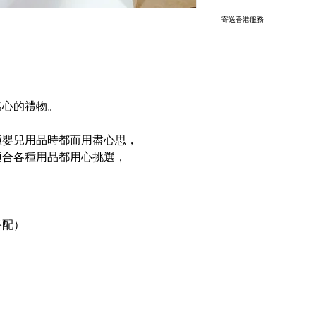
寄送香港服務
此產品 +HKD10
付時在備註內填
葡幣：香港 1:1
請於付款時自行加上
窩心的禮物。
我們將提供中國銀
種嬰兒用品時都而用盡心思，
適合各種用品都用心挑選，
搭配）