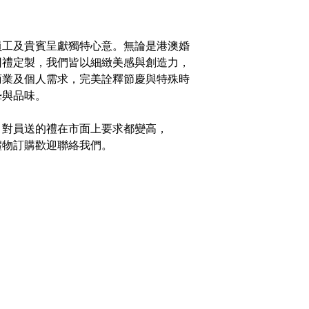
員工及貴賓呈獻獨特心意。無論是港澳婚
回禮定製，我們皆以細緻美感與創造力，
商業及個人需求，完美詮釋節慶與特殊時
摯與品味。
，對員送的禮在市面上要求都變高，
禮物訂購歡迎聯絡我們。