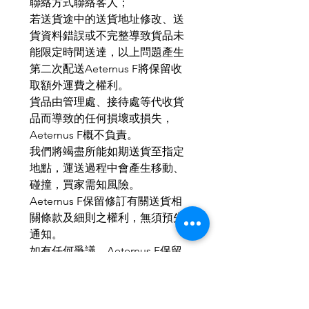
聯絡方式聯絡客人；
若送貨途中的送貨地址修改、送
貨資料錯誤或不完整導致貨品未
能限定時間送達，以上問題產生
第二次配送Aeternus F將保留收
取額外運費之權利。
貨品由管理處、接待處等代收貨
品而導致的任何損壞或損失，
Aeternus F概不負責。
我們將竭盡所能如期送貨至指定
地點，運送過程中會產生移動、
碰撞，買家需知風險。
Aeternus F保留修訂有關送貨相
關條款及細則之權利，無須預先
通知。
如有任何爭議，Aeternus F保留
最終決定權。
MOP：HKD：RMB ＝ 1 ： 1 ： 1