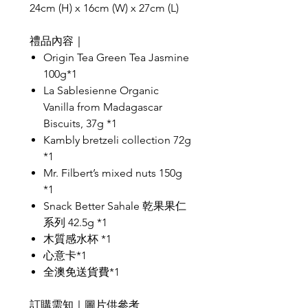
24cm (H) x 16cm (W) x 27cm (L)
禮品內容｜
Origin Tea Green Tea Jasmine
100g*1
La Sablesienne Organic
Vanilla from Madagascar
Biscuits, 37g *1
Kambly bretzeli collection 72g
*1
Mr. Filbert’s mixed nuts 150g
*1
Snack Better Sahale 乾果果仁
系列 42.5g *1
木質感水杯 *1
心意卡*1
全澳免送貨費*1
訂購需知｜圖片供參考