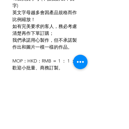
字
)
英文字母越多會因產品規格而作
比例縮放！
如有完美要求的客人，務必考慮
清楚再作下單訂購；
我們承諾用心製作，但不承諾製
作出和圖片一模一樣的作品。
MOP
：
HKD
：
RMB
＝
1
：
1
：
1
歡迎小批量、商務訂製。
歡迎與我們聯繫，使禮品達至最
合適送禮所需。
IG & Wechat: aeternusf