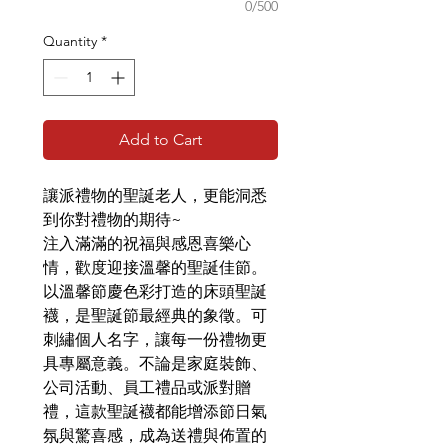
0/500
Quantity
*
Add to Cart
讓派禮物的聖誕老人，更能洞悉
到你對禮物的期待
~
注入滿滿的祝福與感恩喜樂心
情，歡度迎接溫馨的聖誕佳節。
以溫馨節慶色彩打造的床頭聖誕
襪，是聖誕節最經典的象徵。可
刺繡個人名字，讓每一份禮物更
具專屬意義。不論是家庭裝飾、
公司活動、員工禮品或派對贈
禮，這款聖誕襪都能增添節日氣
氛與驚喜感，成為送禮與佈置的