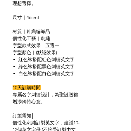
理想選擇。
尺寸｜
46cmL
材質｜針織編織品
個性化工藝｜刺繡
字型款式效果｜五選一
字型顏色
｜(默認效果)
紅色袜搭配
紅色刺繡英文字
綠色袜搭配
黑色刺繡英文字
白色袜搭
配
白色
刺繡英文字
10天訂購時間
專屬名字刺繡設計，為聖誕送禮
增添獨特心意。
訂製需知│
個性化刺繡訂製英文字，建議
10-
12
個英文字母
(
不接受訂製中文