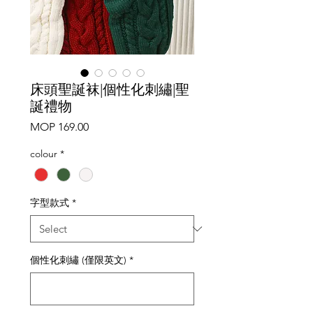
床頭聖誕袜|個性化刺繡|聖
誕禮物
Price
MOP 169.00
colour
*
字型款式
*
個性化刺繡 (僅限英文)
*