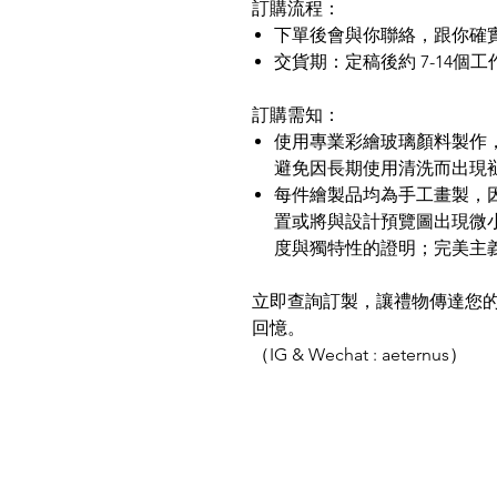
訂購流程：
下單後會與你聯絡，跟你確
交貨期：定稿後約 7-14個
訂購需知：
使用專業彩繪玻璃顏料製作
避免因長期使用清洗而出現
每件繪製品均為手工畫製，
置或將與設計預覽圖出現微小
度與獨特性的證明；完美主
立即查詢訂製，讓禮物傳達您
回憶。
（IG & Wechat : aeternus）