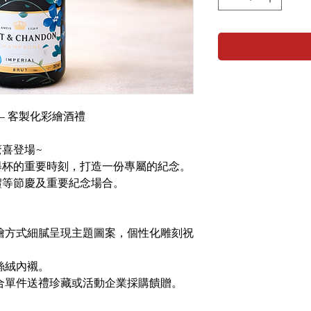
— 客製化彩繪酒禮
喜登場~
舉杯的重要時刻，打造一份專屬的紀念。
禮等節慶及重要紀念場合。
繪方式細膩呈現主題圖案，個性化雕刻祝
絲絨內襯。
合單件送禮珍藏或活動企業採購饋贈。