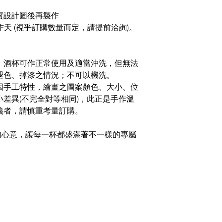
實設計圖後再製作
工作天 (視乎訂購數量而定，請提前洽詢)。
，酒杯可作正常使用及適當沖洗，但無法
褪色、掉漆之情況；不可以機洗。
因手工特性，繪畫之圖案顏色、大小、位
差異(不完全對等相同)，此正是手作溫
義者，請慎重考量訂購。
的心意，讓每一杯都盛滿著不一樣的專屬