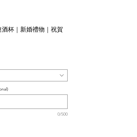
連酒杯｜新婚禮物｜祝賀
nal)
0/500