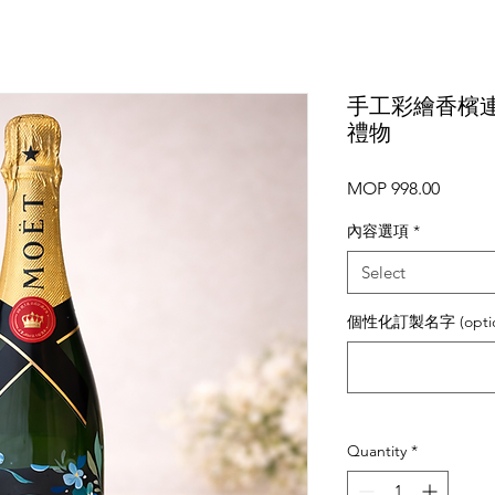
手工彩繪香檳
禮物
Price
MOP 998.00
內容選項
*
Select
個性化訂製名字 (optio
Quantity
*