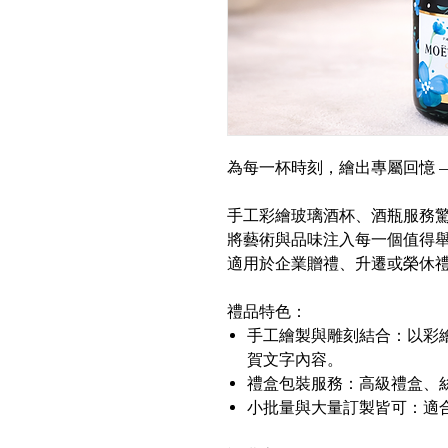
為每一杯時刻，繪出專屬回憶 
手工彩繪玻璃酒杯、酒瓶服務驚
將藝術與品味注入每一個值得
適用於企業贈禮、升遷或榮休
禮品特色：
手工繪製與雕刻結合：以彩
賀文字內容。
禮盒包裝服務：高級禮盒、
小批量與大量訂製皆可：適