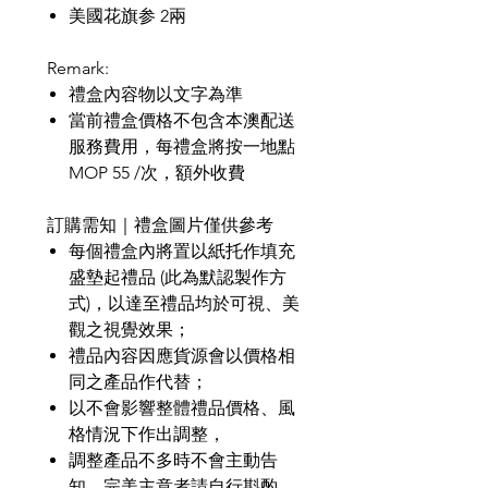
美國花旗参 2兩
Remark:
禮盒內容物以文字為準
當前禮盒價格不包含本澳配送
服務費用，每禮盒將按一地點
MOP 55 /
次，額外收費
訂購需知｜禮盒圖片僅供參考
每個禮盒內將置以紙托作填充
盛墊起禮品
(
此為默認製作方
式
)
，以達至禮品均於可視、美
觀之視覺效果；
禮品內容因應貨源會以價格相
同之產品作代替；
以不會影響整體禮品價格、風
格情況下作出調整，
調整產品不多時不會主動告
知，完美主意者請自行斟酌。