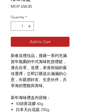
Price
MOP 658.00
Quantity
*
Add to Cart
新春送禮佳品，搜羅一系列充滿
賀年氛圍的中式海味乾貨禮籃，
適合自享、送禮，表達祝福的最
佳選擇；立即訂購送出滿滿的心
意，向親朋好友、生意伙伴，共
享海的豐饒與美味。
新年海味禮盒內容物：
50頭黃花膠 60g
日本天白花菇 250g