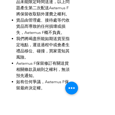
品未能限定時間送達，以上問
題產生第二次配送
Aeternus F
將保留收取額外運費之權利。
貨品由管理處、接待處等代收
貨品而導致的任何損壞或損
失，
Aeternus F
概不負責。
我們將竭盡所能如期送貨至指
定地點，運送過程中或會產生
禮品移位、碰撞，買家需知其
風險。
Aeternus F
保留修訂有關送貨
相關條款及細則之權利，無須
預先通知。
如有任何爭議，
Aeternus F
保
留最終決定權。
MOP
：
HKD
：
RMB
＝
1
：
1
：
1
歡迎小批量、商務訂製。