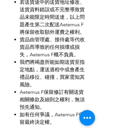
若送貨途中的送貨地址修改、
送貨資料錯誤或不完整導致貨
品未能限定時間送達，以上問
題產生第二次配送
Aeternus F
將保留收取額外運費之權利。
貨品由管理處、接待處等代收
貨品而導致的任何損壞或損
失，
Aeternus F
概不負責。
我們將竭盡所能如期送貨至指
定地點，運送過程中或會產生
禮品移位、碰撞，買家需知其
風險。
Aeternus F
保留修訂有關送貨
相關條款及細則之權利，無須
預先通知。
如有任何爭議，
Aeternus F
保
留最終決定權。
MOP
：
HKD
：
RMB
＝
1
：
1
：
1