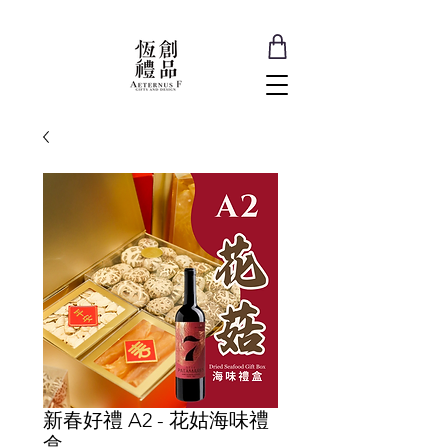
新春好禮 A2 - 花姑海味禮
盒