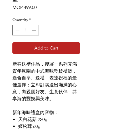
Price
MOP 499.00
Quantity
*
Add to Cart
新春送禮佳品，搜羅一系列充滿
賀年氛圍的中式海味乾貨禮籃，
適合自享、送禮，表達祝福的最
佳選擇；立即訂購送出滿滿的心
意，向親朋好友、生意伙伴，共
享海的豐饒與美味。
新年海味禮盒內容物：
天白花菇 220g
姬松茸 60g