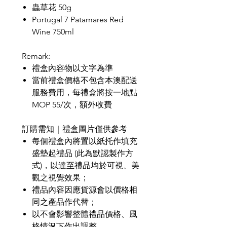
蟲草花 50g
Portugal 7 Patamares Red
Wine 750ml
Remark:
禮盒內容物以文字為準
當前禮盒價格不包含本澳配送
服務費用，每禮盒將按一地點
MOP 55/次，
額外收費
訂購需知｜禮盒圖片僅供參考
每個禮盒內將置以紙托作填充
盛墊起禮品
(
此為默認製作方
式
)
，以達至禮品均於可視、美
觀之視覺效果；
禮品內容因應貨源會以價格相
同之產品作代替；
以不會影響整體禮品價格、風
格情況下作出調整，