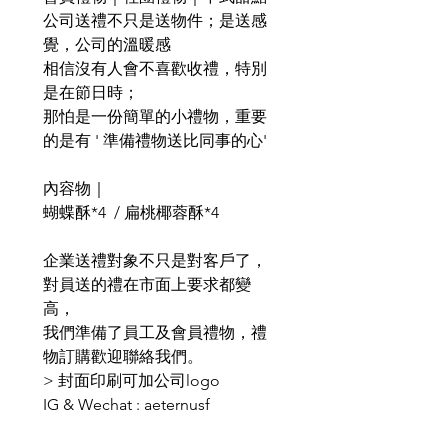
公司送禮不只是送物件；是送感
覺，公司的溫暖感
相信沒有人會不喜歡收禮，特別
是在節日時；
那怕是一份簡單的小禮物，重要
的是有 ' 準備禮物送比同事的心'
內容物｜
蝴蝶酥*4 / 扁桃椰蓉酥*4
企業送禮對象不只是對客戶了，
對員送的禮在市面上要求都變
高，
我們準備了員工及會員禮物，禮
物訂購歡迎聯絡我們。
> 封面印刷可加公司logo
IG & Wechat : aeternusf