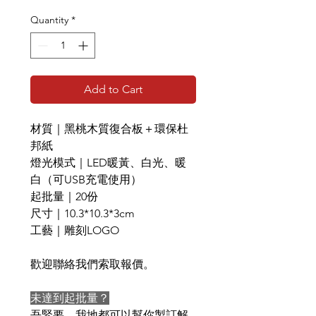
Quantity
*
Add to Cart
材質｜黑桃木質復合板＋環保杜
邦紙
燈光模式｜LED暖黃、白光、暖
白（可USB充電使用）
起批量｜20份
尺寸｜10.3*10.3*3cm
工藝｜雕刻LOGO
歡迎聯絡我們索取報價。
未達到起批量？
吾緊要，我地都可以幫你製訂解