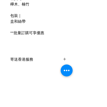
櫸木、楠竹
包裝｜
盒和絲帶
**批量訂購可享優惠
寄送香港服務
此產品 +HKD10 可以寄香港🇭🇰
，香港客戶可以於支付時在備註內
填上
收件人姓名、電話及詳細地址
葡幣：香港 1:1
請於付款時自行加上 HKD10 於單
件作品的總價上
Related Products
我們將提供中國銀行香港之付款帳
戶供客戶支付