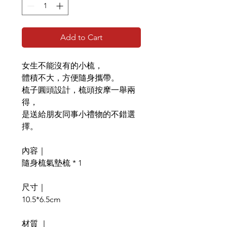
Add to Cart
女生不能沒有的小梳，
體積不大，方便隨身攜帶。
梳子圓頭設計，梳頭按摩一舉兩
得，
是送給朋友同事小禮物的不錯選
擇。
內容｜
隨身梳氣墊梳 * 1
尺寸｜
10.5*6.5cm
材質 ｜