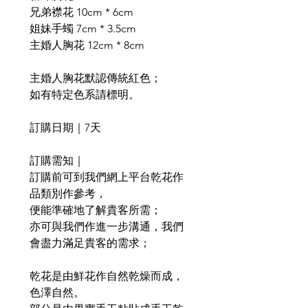
兄弟襟花 10cm * 6cm
姐妹手蠋 7cm * 3.5cm
主婚人胸花 12cm * 8cm
主婚人胸花默認傳統紅色；
如有特定色系請標明。
訂購日期｜7天
訂購需知｜
訂購前可到我們網上平台乾花作
品類別作參考，
便能準確地了解貴客所需；
亦可與我們作進一步溝通，我們
會盡力滿足貴客的需求；
乾花是由鮮花作自然乾燥而成，
色澤自然。