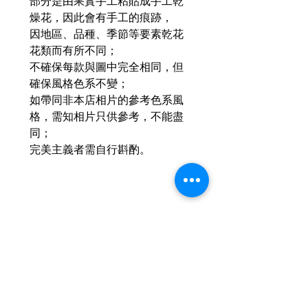
部分是由果實手工粘貼成手工乾
燥花，因此會有手工的痕跡，
因地區、品種、季節等要素乾花
花類而有所不同；
不確保每款與圖中完全相同，但
確保風格色系不變；
如帶同非本店相片的參考色系風
格，需知相片只供參考，不能盡
同；
完美主義者需自行斟酌。
Related Products
2026新款
2026新款