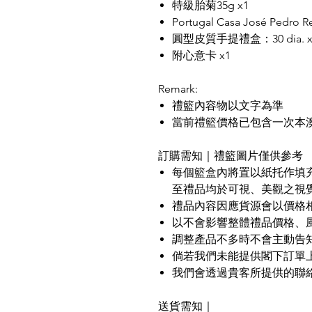
特級胎菊35g x1
Portugal Casa José Pedro R
圓型皮質手提禮盒：30 dia. x
附心意卡 x1
Remark:
禮籃內容物以文字為準
當前禮籃價格已包含一次本
訂購需知｜禮籃圖片僅供參考
每個籃盒內將置以紙托作填
至禮品均於可視、美觀之視
禮品內容因應貨源會以價格
以不會影響整體禮品價格、
調整產品不多時不會主動告
倘若我們未能提供閣下訂單
我們會透過貴客所提供的聯
送貨需知｜