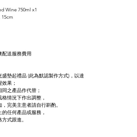
ed Wine 750ml x1
 15cm
澳配送服務費用
充盛墊起禮品
(
此為默認製作方式
)
，以達
覺效果；
相同之產品作代替；
風格情況下作出調整，
知，完美主意者請自行斟酌。
上的任何產品或服務，
絡方式跟進。