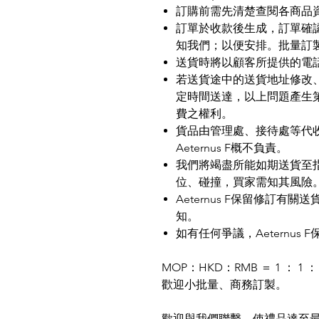
訂購前需先清楚查閱各商品
訂單於收款後生成，訂單確
知我們；以便安排。批量訂
送貨時將以顧客所提供的電
若送貨途中的送貨地址修改
定時間送達，以上問題產生
費之權利。
貨品由管理處、接待處等代
Aeternus F
概不負責。
我們將竭盡所能如期送貨至
位、碰撞，買家需知其風險
Aeternus F
保留修訂有關送
知。
如有任何爭議，
Aeternus F
MOP
：
HKD
：
RMB
＝
1
：
1
：
歡迎小批量、商務訂製。
歡迎與我們聯繫，使禮品達至