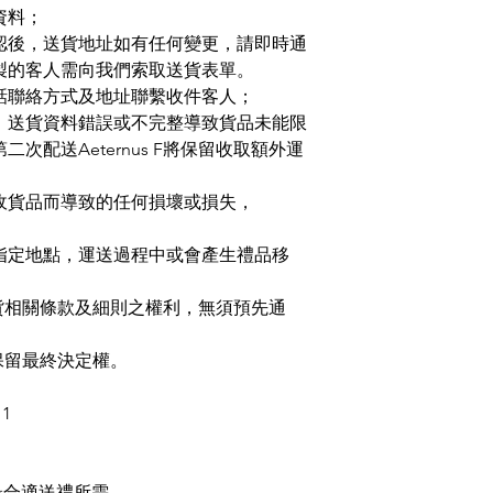
資料；
認後，送貨地址如有任何變更，請即時通
製的客人需向我們索取送貨表單。
話聯絡方式及地址聯繫收件客人；
、送貨資料錯誤或不完整導致貨品未能限
第二次配送
Aeternus F
將保留收取額外運
收貨品而導致的任何損壞或損失，
指定地點，運送過程中或會產生禮品移
。
貨相關條款及細則之權利，無須預先通
保留最終決定權。
1
最合適送禮所需。