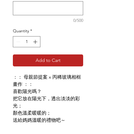
0/500
Quantity
*
Add to Cart
：： 母親節提案 x 丙稀玻璃相框
畫作 ：：
喜歡陽光嗎？
把它放在陽光下，透出淡淡的彩
光；
顏色溫柔暖暖的；
送給媽媽溫暖的禮物吧～