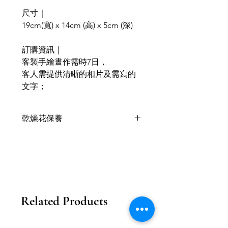
尺寸｜
19cm(寬) x 14cm (高) x 5cm (深)
訂購資訊｜
客製手繪晝作需時7日，
客人需提供清晰的相片及需寫的
文字；
乾燥花保養
乾燥花喜歡乾燥的環境，乾燥後會保
留天然的顏色與形態；
被免陽光直曬，隨時間越長，乾燥花
的顏色會變淺色；
一般可以存在1年或以上；
以上狀態因應花材與季節天氣有所不
Related Products
同；
需不定期地拍拍塵埃或用掃類工具為
乾燥花掃一掃塵。