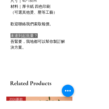
尺寸｜40*18cm
材料｜厚卡紙 四色印刷
（可選其他燙、壓等工藝）
歡迎聯絡我們索取報價。
未達到起批量？
吾緊要，我地都可以幫你製訂解
決方案。
Related Products
2026新款
2026新款