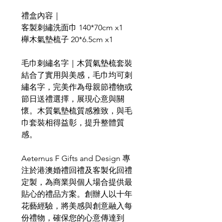
禮盒內容｜
客製刺繡洗面巾 140*70cm x1
櫸木氣墊梳子 20*6.5cm x1
毛巾刺繡名字｜木質氣墊梳套裝
結合了實用與美感，毛巾均可刺
繡名字，完美作為母親節禮物或
節日送禮選擇，展現心意與關
懷。木質氣墊梳質感雅致，與毛
巾套裝相得益彰，提升整體質
感。
Aeternus F Gifts and Design 專
注於港澳婚禮回禮及客製化回禮
定製，為商業與個人場合提供最
貼心的禮品方案。創辦人以十年
花藝經驗，將美感與創意融入每
份禮物，確保您的心意傳達到