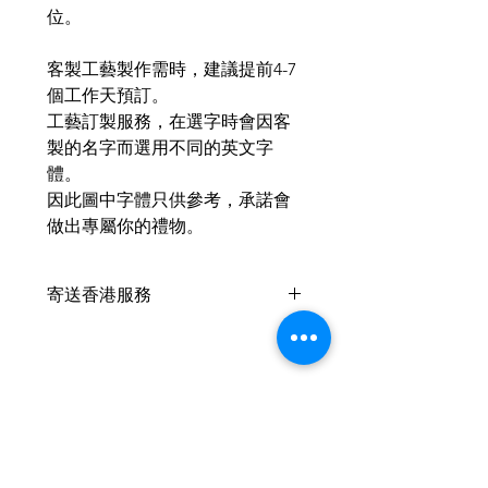
位。
客製工藝製作需時，建議提前4-7
個工作天預訂。
工藝訂製服務，在選字時會因客
製的名字而選用不同的英文字
體。
因此圖中字體只供參考，承諾會
做出專屬你的禮物。
寄送香港服務
此產品 +HKD10 可以寄香港🇭🇰
，香港客戶可以於支付時在備註內
填上
收件人姓名、電話及詳細地址
葡幣：香港 1:1
請於付款時自行加上 HKD10 於單
件作品的總價上
Related Products
我們將提供中國銀行香港之付款帳