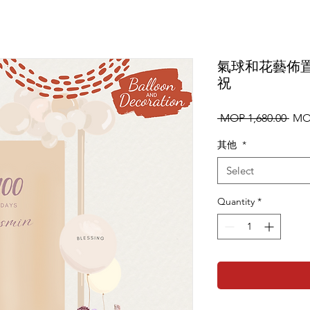
氣球和花藝佈
祝
Regu
 MOP 1,680.00 
MOP
Pric
其他
*
Select
Quantity
*