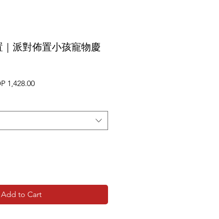
置｜派對佈置小孩寵物慶
lar
Sale
 1,428.00
e
Price
Add to Cart