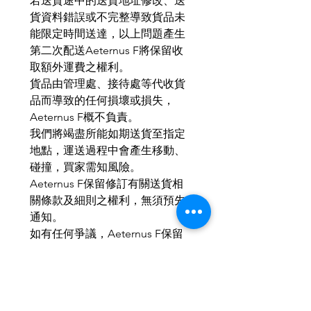
若送貨途中的送貨地址修改、送
貨資料錯誤或不完整導致貨品未
能限定時間送達，以上問題產生
第二次配送Aeternus F將保留收
取額外運費之權利。
貨品由管理處、接待處等代收貨
品而導致的任何損壞或損失，
Aeternus F概不負責。
我們將竭盡所能如期送貨至指定
地點，運送過程中會產生移動、
碰撞，買家需知風險。
Aeternus F保留修訂有關送貨相
關條款及細則之權利，無須預先
通知。
如有任何爭議，Aeternus F保留
最終決定權。
MOP：HKD：RMB ＝ 1 ： 1 ： 1
本公司產品均以個性化訂與為