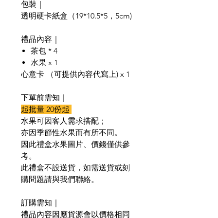
包裝｜
透明硬卡紙盒（19*10.5*5，5cm)
禮品內容｜
茶包 * 4
水果 x 1
心意卡 （可提供內容代寫上) x 1
下單前需知｜
起批量 20份起
水果可因客人需求搭配；
亦因季節性水果而有所不同。
因此禮盒水果圖片、價錢僅供參
考。
此禮盒不設送貨，如需送貨或刻
購問題請與我們聯絡。
訂購需知｜
禮品內容因應貨源會以價格相同