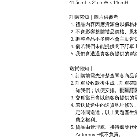
41.5cmL x 21cmW x 14cmH
訂購需知｜圖片供參考
禮品內容因應貨源會以價格
不會影響整體禮品價格、風
調整產品不多時不會主動告
倘若我們未能提供閣下訂單
我們會透過貴客所提供的聯
送貨需知｜
訂購前需先清楚查閱各商品
訂單於收款後生成，訂單確
知我們；以便安排。
批量訂
交貨當日會以顧客所提供的
若送貨途中的送貨地址修改
定時間送達，以上問題產生第二
費之權利。
貨品由管理處、接待處等代
Aeternus F概不負責。