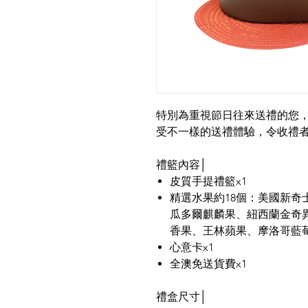
特別為重視節日往來送禮的您
受不一樣的送禮體驗，令收禮
禮籃內容│
皮質手提禮籃x1
精選水果約18個：美國新
瓜多爾麒麟果、紐西蘭金奇
香果、王林蘋果、摩洛哥藍
心意卡x1
全澳免送貨費x1
禮盒尺寸│