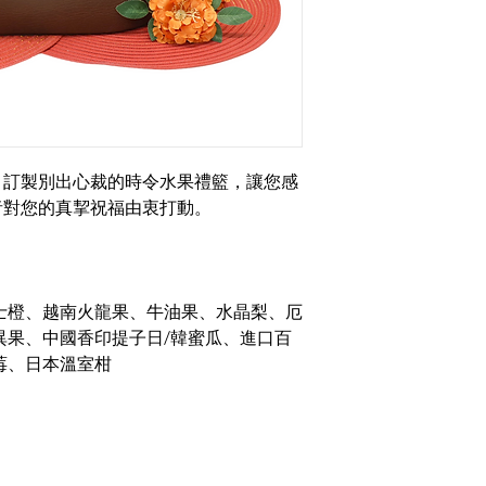
，訂製別出心裁的時令水果禮籃，讓您感
者對您的真挈祝福由衷打動。
奇士橙、越南火龍果、牛油果、水晶梨、厄
異果、中國香印提子日/韓蜜瓜、進口百
莓、日本溫室柑