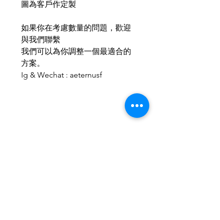
圖為客戶作定製
如果你在考慮數量的問題，歡迎
與我們聯繫
我們可以為你調整一個最適合的
方案。
Ig & Wechat : aeternusf
Related Products
2026新款
2026新款