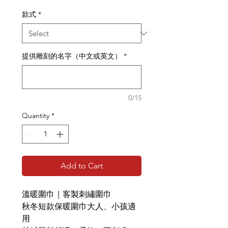
款式
*
提供雕刻的名字（中文或英文）
*
0/15
Quantity
*
Add to Cart
溫暖圍巾｜客製刺繡圍巾
秋冬短款保暖圍巾大人、小孩適
用