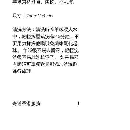
羊絨質料舒適、柔軟、不刺膚。
尺寸｜26cm*160cm
清洗方法：清洗時將羊絨浸入水
中，輕輕按壓式洗滌2-5分鐘，不
要用力揉搓他哦以免纖維氈化起
球。 羊絨很容易去髒污，輕輕洗
洗很容易就洗乾淨了。 如果局部
有髒污可單獨對局部添加洗滌劑
進行處理。
寄送香港服務
此產品 +HKD10 可以寄香港🇭🇰
，香港客戶可以於支付時在備註內
填上
收件人姓名、電話及詳細地址