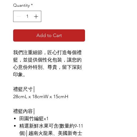
Quantity
*
Add to Cart
我們注重細節，匠心打造每個禮
籃，並提供個性化包裝，讓您的
心意份外特別、尊貴，留下深刻
印象。
禮籃尺寸│
28cmL x 18cmW x 15cmH
禮籃內容│
田園竹編籃x1
精選新鮮水果可含(數量約9-11
個)│越南火龍果、美國新奇士